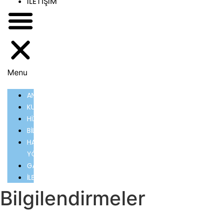
İLETİŞİM
Menu
ANASAYFA
KURUMSAL
HİZMETLERİMİZ
BİLGİLENDİRMELER
HASTALIKLARDA
YÖNETİM
GALERİ
İLETİŞİM
Bilgilendirmeler