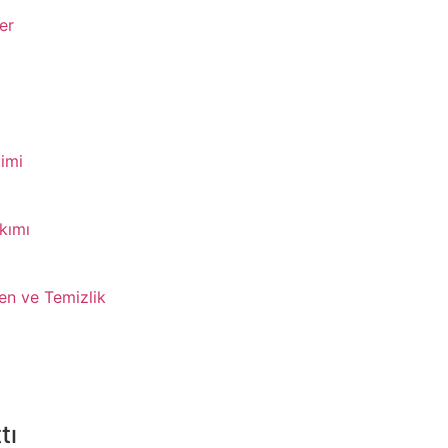
er
imi
kımı
en ve Temizlik
tı