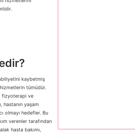
mı hizmetlerini
lidir.
edir?
biliyetini kaybetmiş
 hizmetlerin tümüdür.
, fizyoterapi ve
mı, hastanın yaşam
cı olmayı hedefler. Bu
akım verenler tarafından
atalak hasta bakımı,