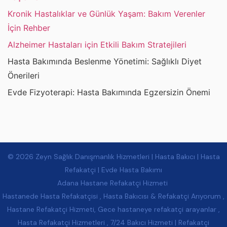
Kronik Hastalıklar ve Günlük Yaşam: Bakım Verenler
İçin Rehber
Alzheimer Hastaları için Etkili Bakım Stratejileri
Hasta Bakımında Beslenme Yönetimi: Sağlıklı Diyet
Önerileri
Evde Fizyoterapi: Hasta Bakımında Egzersizin Önemi
© 2026 Zeyn Sağlık Danışmanlık Hizmetleri | Hasta Bakıcı | Hasta
Refakatçi | Evde Hasta Bakımı
Adana Hastane Refakatçi Hizmeti
Hastanede Hasta Refakatçisi , Hasta Bakıcısı & Refakatçi Arıyorum ,
Hastane Refakatçi Hizmeti, Gece hastaneye refakatçi arayanlar ,
Hasta Refakatçi Hizmetleri , 7/24 Bakıcı Hizmeti | Refakatçi