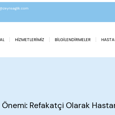
o@zeynsaglik.com
AL
HİZMETLERİMİZ
BİLGİLENDİRMELER
HASTA
e Önemi: Refakatçi Olarak Hast