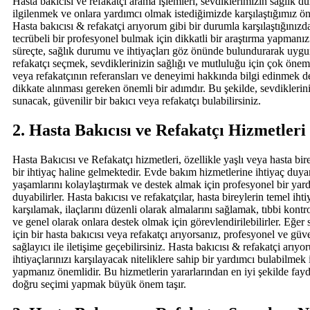
Hasta bakıcısı ve refakatçı arama işlemleri, sevdiklerimizin sağlık d
ilgilenmek ve onlara yardımcı olmak istediğimizde karşılaştığımız öne
Hasta bakıcısı & refakatçi arıyorum gibi bir durumla karşılaştığınızda
tecrübeli bir profesyonel bulmak için dikkatli bir araştırma yapmanı
süreçte, sağlık durumu ve ihtiyaçları göz önünde bulundurarak uygu
refakatçı seçmek, sevdiklerinizin sağlığı ve mutluluğu için çok öneml
veya refakatçının referansları ve deneyimi hakkında bilgi edinmek 
dikkate alınması gereken önemli bir adımdır. Bu şekilde, sevdiklerini
sunacak, güvenilir bir bakıcı veya refakatçı bulabilirsiniz.
2. Hasta Bakıcısı ve Refakatçı Hizmetleri
Hasta Bakıcısı ve Refakatçı hizmetleri, özellikle yaşlı veya hasta bir
bir ihtiyaç haline gelmektedir. Evde bakım hizmetlerine ihtiyaç duyan
yaşamlarını kolaylaştırmak ve destek almak için profesyonel bir yar
duyabilirler. Hasta bakıcısı ve refakatçılar, hasta bireylerin temel ihti
karşılamak, ilaçlarını düzenli olarak almalarını sağlamak, tıbbi kontr
ve genel olarak onlara destek olmak için görevlendirilebilirler. Eğer 
için bir hasta bakıcısı veya refakatçı arıyorsanız, profesyonel ve güve
sağlayıcı ile iletişime geçebilirsiniz. Hasta bakıcısı & refakatçi arıy
ihtiyaçlarınızı karşılayacak niteliklere sahip bir yardımcı bulabilmek 
yapmanız önemlidir. Bu hizmetlerin yararlarından en iyi şekilde fay
doğru seçimi yapmak büyük önem taşır.