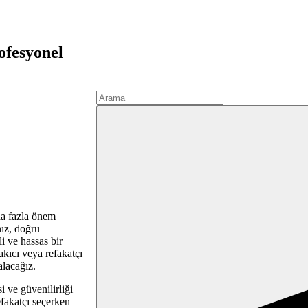
ofesyonel
ha fazla önem
nız, doğru
i ve hassas bir
akıcı veya refakatçı
alacağız.
i ve güvenilirliği
efakatçı seçerken