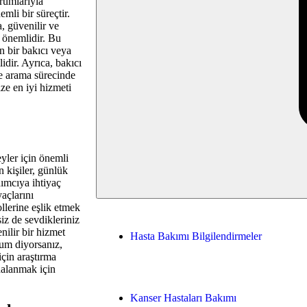
urumlarıyla
mli bir süreçtir.
, güvenilir ve
z önemlidir. Bu
n bir bakıcı veya
idir. Ayrıca, bakıcı
de arama sürecinde
ze en iyi hizmeti
eyler için önemli
 kişiler, günlük
dımcıya ihtiyaç
yaçlarını
ollerine eşlik etmek
siz de sevdikleriniz
nilir bir hizmet
Hasta Bakımı Bilgilendirmeler
orum diyorsanız,
için araştırma
dalanmak için
Kanser Hastaları Bakımı