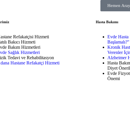
Hemen Aray
erimiz
Hasta Bakımı
astane Refakatçisi Hizmeti
Evde Hasta 
atılı Bakıcı Hizmeti
Başlamalı?"
vde Bakım Hizmetleri
Kronik Hast
vde Sağlık Hizmetleri
Verenler İç
izik Tedavi ve Rehabilitasyon
Alzheimer Ha
dana Hastane Refakatçi Hizmeti
Hasta Bakım
Diyet Öneril
Evde Fizyot
Önemi