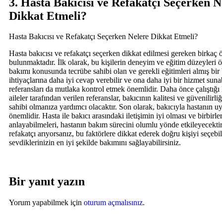
3. Hasta Bakıcısı ve Refakatçı Seçerken N
Dikkat Etmeli?
Hasta Bakıcısı ve Refakatçı Seçerken Nelere Dikkat Etmeli?
Hasta bakıcısı ve refakatçı seçerken dikkat edilmesi gereken birkaç
bulunmaktadır. İlk olarak, bu kişilerin deneyim ve eğitim düzeyleri 
bakımı konusunda tecrübe sahibi olan ve gerekli eğitimleri almış bir 
ihtiyaçlarına daha iyi cevap verebilir ve ona daha iyi bir hizmet sunab
referansları da mutlaka kontrol etmek önemlidir. Daha önce çalıştığı 
aileler tarafından verilen referanslar, bakıcının kalitesi ve güvenilirli
sahibi olmanıza yardımcı olacaktır. Son olarak, bakıcıyla hastanın 
önemlidir. Hasta ile bakıcı arasındaki iletişimin iyi olması ve birbirler
anlayabilmeleri, hastanın bakım sürecini olumlu yönde etkileyecektir
refakatçı arıyorsanız, bu faktörlere dikkat ederek doğru kişiyi seçebil
sevdiklerinizin en iyi şekilde bakımını sağlayabilirsiniz.
Bir yanıt yazın
Yorum yapabilmek için
oturum açmalısınız
.