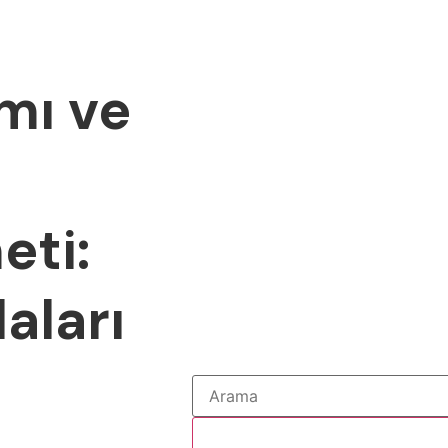
mı ve
eti:
aları