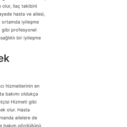
olur, ilaç takibini
sayede hasta ve ailesi,
r ortamda iyileşme
 gibi profesyonel
sağlıklı bir iyileşme
ek
cı hizmetlerinin en
asta bakımı oldukça
tçisi Hizmeti gibi
tek olur. Hasta
zamanda ailelere de
ilde bakım gördüğünü